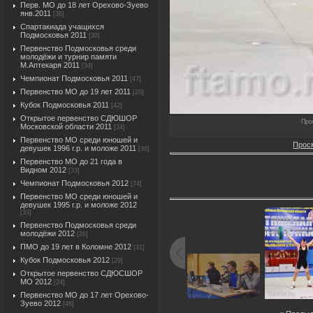
Перв. МО до 18 лет Орехово-Зуево
янв.2011
[38]
Спартакиада учащихся
Подмосковья 2011
[30]
Первенство Подмосковья среди
молодёжи и турнир памяти
М.Аптекаря 2011
[34]
Чемпионат Подмосковья 2011
[47]
Первенство МО до 19 лет 2011
[20]
Кубок Подмосковья 2011
[42]
Открытое первенство СДЮШОР
Про
Московской области 2011
[34]
Первенство МО среди юношей и
Прос
девушек 1996 г.р. и моложе 2011
[36]
Первенство МО до 21 года в
Видном 2012
[33]
Чемпионат Подмосковья 2012
[74]
Первенство МО среди юношей и
девушек 1995 г.р. и моложе 2012
[33]
Первенство Подмосковья среди
молодёжи 2012
[26]
ПМО до 19 лет в Коломне 2012
[31]
Кубок Подмосковья 2012
[29]
Открытое первенство СДЮСШОР
МО 2012
[24]
Первенство МО до 17 лет Орехово-
Зуево 2012
[46]