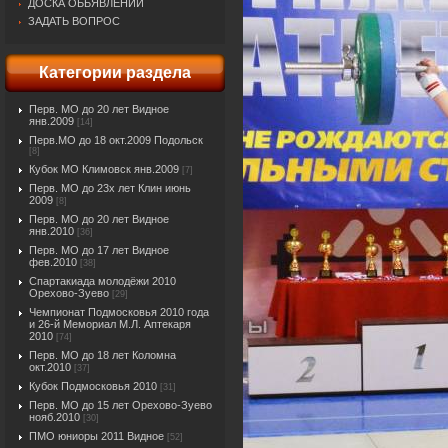
ДОСКА ОБЬЯВЛЕНИЙ
ЗАДАТЬ ВОПРОС
Категории раздела
Перв. МО до 20 лет Видное
янв.2009
[14]
Перв.МО до 18 окт.2009 Подольск
[8]
Кубок МО Климовск янв.2009
[7]
Перв. МО до 23х лет Клин июнь
2009
[8]
Перв. МО до 20 лет Видное
янв.2010
[36]
Перв. МО до 17 лет Видное
фев.2010
[38]
Спартакиада молодёжи 2010
Орехово-Зуево
[29]
Чемпионат Подмосковья 2010 года
и 26-й Мемориал М.Л. Аптекаря
2010
[74]
Перв. МО до 18 лет Коломна
окт.2010
[37]
Кубок Подмосковья 2010
[31]
Перв. МО до 15 лет Орехово-Зуево
нояб.2010
[30]
ПМО юниоры 2011 Видное
[52]