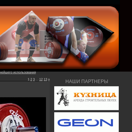
ьнейшего использования
1
2
3
...
12
13
»
НАШИ ПАРТНЕРЫ