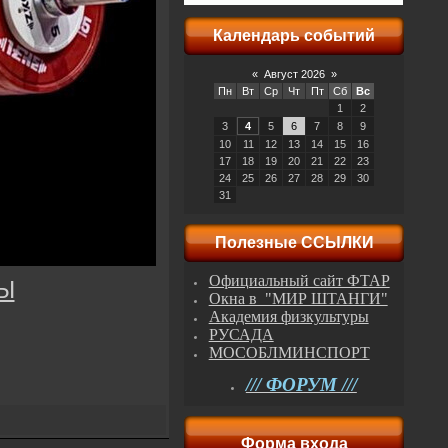
Календарь событий
«
Август 2026
»
Пн
Вт
Ср
Чт
Пт
Сб
Вс
1
2
3
4
5
6
7
8
9
10
11
12
13
14
15
16
17
18
19
20
21
22
23
24
25
26
27
28
29
30
31
Полезные ССЫЛКИ
Официальный сайт ФТАР
Ы
Окна в "МИР ШТАНГИ"
Академия физкультуры
РУСАДА
МОСОБЛМИНСПОРТ
/// ФОРУМ ///
Форма входа