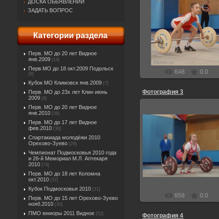
ДОСКА ОБЬЯВЛЕНИЙ
ЗАДАТЬ ВОПРОС
30.03.2022
Ник
Категории раздела
Перв. МО до 20 лет Видное
янв.2009
[14]
Перв.МО до 18 окт.2009 Подольск
648
0.0
[8]
Кубок МО Климовск янв.2009
[7]
Фотография 3
Перв. МО до 23х лет Клин июнь
2009
[8]
Перв. МО до 20 лет Видное
янв.2010
[36]
Перв. МО до 17 лет Видное
фев.2010
[38]
Спартакиада молодёжи 2010
30.03.2022
Орехово-Зуево
[29]
Чемпионат Подмосковья 2010 года
Ник
и 26-й Мемориал М.Л. Аптекаря
2010
[74]
Перв. МО до 18 лет Коломна
окт.2010
[37]
Кубок Подмосковья 2010
[31]
658
0.0
Перв. МО до 15 лет Орехово-Зуево
нояб.2010
[30]
ПМО юниоры 2011 Видное
[52]
Фотография 4