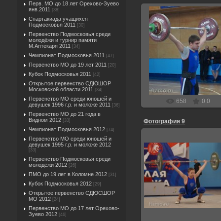
Перв. МО до 18 лет Орехово-Зуево
янв.2011
[38]
Спартакиада учащихся
Подмосковья 2011
[30]
Первенство Подмосковья среди
молодёжи и турнир памяти
30.03.2022
М.Аптекаря 2011
[34]
Чемпионат Подмосковья 2011
[47]
Ник
Первенство МО до 19 лет 2011
[20]
Кубок Подмосковья 2011
[42]
Открытое первенство СДЮШОР
Московской области 2011
[34]
Первенство МО среди юношей и
658
0.0
девушек 1996 г.р. и моложе 2011
[36]
Первенство МО до 21 года в
Видном 2012
[33]
Фотография 9
Чемпионат Подмосковья 2012
[74]
Первенство МО среди юношей и
девушек 1995 г.р. и моложе 2012
[33]
Первенство Подмосковья среди
молодёжи 2012
[26]
30.03.2022
ПМО до 19 лет в Коломне 2012
[31]
Ник
Кубок Подмосковья 2012
[29]
Открытое первенство СДЮСШОР
МО 2012
[24]
Первенство МО до 17 лет Орехово-
Зуево 2012
[46]