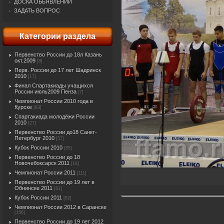
ДОСКА ОБЬЯВЛЕНИЙ
ЗАДАТЬ ВОПРОС
Категории раздела
Первенство России до 18л Казань
окт.2009
[8]
Перв. России до 17 лет Шадринск
2010
[17]
Финал Спартакиады учащихся
России июль2009 Пенза
[7]
Чемпионат России 2010 года в
Курске
[83]
Спартакиада молодёжи России
2010
[27]
Первенство России до18 Санкт-
Петербург 2010
[57]
Кубок России 2010
[85]
Первенство России до 18
Новочебоксарск 2011
[18]
Чемпионат России 2011
[111]
Первенство России до 19 лет в
Обнинске 2011
[61]
Кубок России 2011
[82]
Чемпионат России 2012 в Саранске
[156]
Первенство России до 19 лет 2012