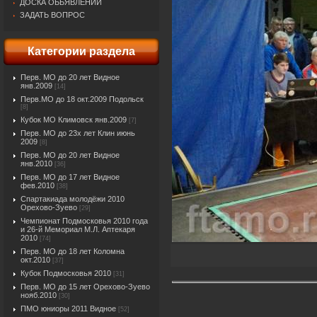
ДОСКА ОБЬЯВЛЕНИЙ
ЗАДАТЬ ВОПРОС
Категории раздела
Перв. МО до 20 лет Видное
янв.2009
[14]
Перв.МО до 18 окт.2009 Подольск
[8]
Кубок МО Климовск янв.2009
[7]
Перв. МО до 23х лет Клин июнь
2009
[8]
Перв. МО до 20 лет Видное
янв.2010
[36]
Перв. МО до 17 лет Видное
фев.2010
[38]
Спартакиада молодёжи 2010
Орехово-Зуево
[29]
Чемпионат Подмосковья 2010 года
и 26-й Мемориал М.Л. Аптекаря
2010
[74]
Перв. МО до 18 лет Коломна
окт.2010
[37]
Кубок Подмосковья 2010
[31]
Перв. МО до 15 лет Орехово-Зуево
нояб.2010
[30]
ПМО юниоры 2011 Видное
[52]