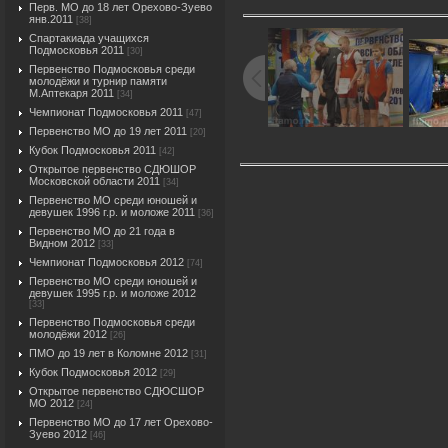
Перв. МО до 18 лет Орехово-Зуево
янв.2011
[38]
Спартакиада учащихся
Подмосковья 2011
[30]
Первенство Подмосковья среди
молодёжи и турнир памяти
М.Аптекаря 2011
[34]
Чемпионат Подмосковья 2011
[47]
Первенство МО до 19 лет 2011
[20]
Кубок Подмосковья 2011
[42]
Открытое первенство СДЮШОР
Московской области 2011
[34]
Первенство МО среди юношей и
девушек 1996 г.р. и моложе 2011
[36]
Первенство МО до 21 года в
Видном 2012
[33]
Чемпионат Подмосковья 2012
[74]
Первенство МО среди юношей и
девушек 1995 г.р. и моложе 2012
[33]
Первенство Подмосковья среди
молодёжи 2012
[26]
ПМО до 19 лет в Коломне 2012
[31]
Кубок Подмосковья 2012
[29]
Открытое первенство СДЮСШОР
МО 2012
[24]
Первенство МО до 17 лет Орехово-
Зуево 2012
[46]