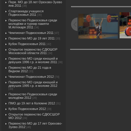
Перв. МО до 18 лет Орехово-Зуево
янв.2011
[38]
Спартакиада учащихся
Подмосковья 2011
[30]
Первенство Подмосковья среди
молодёжи и турнир памяти
М.Аптекаря 2011
[34]
Чемпионат Подмосковья 2011
[47]
Первенство МО до 19 лет 2011
[20]
Кубок Подмосковья 2011
[42]
Открытое первенство СДЮШОР
Московской области 2011
[34]
Первенство МО среди юношей и
девушек 1996 г.р. и моложе 2011
[36]
Первенство МО до 21 года в
Видном 2012
[33]
Чемпионат Подмосковья 2012
[74]
Первенство МО среди юношей и
девушек 1995 г.р. и моложе 2012
[33]
Первенство Подмосковья среди
молодёжи 2012
[26]
ПМО до 19 лет в Коломне 2012
[31]
Кубок Подмосковья 2012
[29]
Открытое первенство СДЮСШОР
МО 2012
[24]
Первенство МО до 17 лет Орехово-
Зуево 2012
[46]