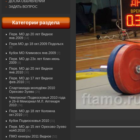
ДОСКА ОБЬЯВЛЕНИЙ
ЗАДАТЬ ВОПРОС
Категории раздела
Перв. МО до 20 лет Видное
янв.2009
[14]
Перв.МО до 18 окт.2009 Подольск
[8]
Кубок МО Климовск янв.2009
[7]
Перв. МО до 23х лет Клин июнь
2009
[8]
Перв. МО до 20 лет Видное
янв.2010
[36]
Перв. МО до 17 лет Видное
фев.2010
[38]
Спартакиада молодёжи 2010
Орехово-Зуево
[29]
Чемпионат Подмосковья 2010 года
и 26-й Мемориал М.Л. Аптекаря
2010
[74]
Перв. МО до 18 лет Коломна
окт.2010
[37]
Кубок Подмосковья 2010
[31]
Перв. МО до 15 лет Орехово-Зуево
нояб.2010
[30]
ПМО юниоры 2011 Видное
[52]