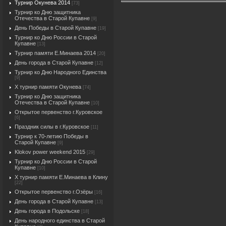
Турнир Окунева 2014
[73]
Турнир ко Дню защитника
Отечества в Старой Купавне
[9]
День Победы в Старой Купавне
[19]
Турнир ко Дню России в Старой
Купавне
[13]
Турнир памяти Е.Минаева 2014
[20]
День города в Старой Купавне
[12]
Турнир ко Дню Народного Единства
[9]
X турнир памяти Окунева
[74]
Турнир ко Дню защитника
Отечества в Старой Купавне
[10]
Открытое первенство г.Куровское
[6]
Праздник силы в г.Куровское
[11]
Турнир к 70-летию Победы в
Старой Купавне
[9]
Klokov power weekend 2015
[29]
Турнир ко Дню России в Старой
Купавне
[10]
X турнир памяти Е.Минаева в Клину
[22]
Открытое первенство г.Озёры
[16]
День города в Старой Купавне
[13]
День города в Подольске
[18]
День народного единства в Старой