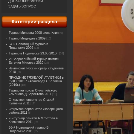
ДОСКА ОБЬЯВЛЕНИЙ
ЗАДАТЬ ВОПРОС
Категории раздела
Турнир Минаева 2008 июнь Клин
[9]
Турнир Медведева 2009
[10]
64-й Новогодний турнир в
Подольске 2009
[13]
Турнир в Подольске 23.05.2010г.
[34]
VI Всероссийский турнир памяти
Евгения Минаева 2010
[27]
Чемпионат России среди студентов
2010
[28]
ПРАЗДНИК ТЯЖЕЛОЙ АТЛЕТИКИ в
СДЮСШОР «Авангард» г. Коломна
(2010г.)
[18]
Турнир на призы Олимпийского
чемпиона Д.Берестова 2011
[11]
Открытое первенство Старой
Купавны 2011
[18]
Открытое первенство Люберецкого
района 2011
[8]
7-й турнир памяти А.М.Зотова в
Климовске 2011
[29]
66-й Новогодний турнир В
Подольске 2011
[35]