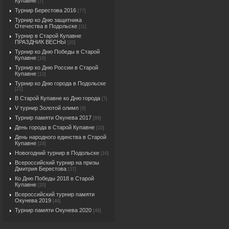
Купавне
[7]
Турнир Берестова 2016
[77]
Турнир ко Дню защитника
Отечества в Подольске
[11]
Турнир в Старой Купавне
ПРАЗДНИК ВЕСНЫ
[20]
Турнир ко Дню Победы в Старой
Купавне
[16]
Турнир ко Дню России в Старой
Купавне
[12]
Турнир ко Дню города в Подольске
[21]
В Старой Купавне ко Дню города
[7]
V турнир Золотой олимп
[8]
Турнир памяти Окунева 2017
[89]
День города в Старой Купавне
[10]
День народного единства в Старой
Купавне
[24]
Новогодний турнир в Подольске
[16]
Всероссийский турнир на призы
Дмитрия Берестова
[37]
Ко Дню Победы 2018 в Старой
Купавне
[20]
Всероссийский турнир памяти
Окунева 2019
[46]
Турнир памяти Окунева 2020
[46]