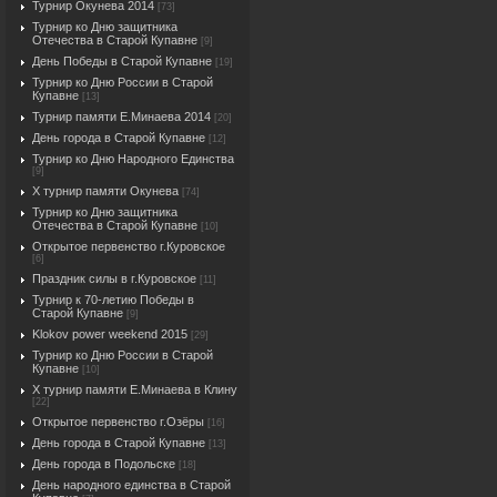
Турнир Окунева 2014
[73]
Турнир ко Дню защитника
Отечества в Старой Купавне
[9]
День Победы в Старой Купавне
[19]
Турнир ко Дню России в Старой
Купавне
[13]
Турнир памяти Е.Минаева 2014
[20]
День города в Старой Купавне
[12]
Турнир ко Дню Народного Единства
[9]
X турнир памяти Окунева
[74]
Турнир ко Дню защитника
Отечества в Старой Купавне
[10]
Открытое первенство г.Куровское
[6]
Праздник силы в г.Куровское
[11]
Турнир к 70-летию Победы в
Старой Купавне
[9]
Klokov power weekend 2015
[29]
Турнир ко Дню России в Старой
Купавне
[10]
X турнир памяти Е.Минаева в Клину
[22]
Открытое первенство г.Озёры
[16]
День города в Старой Купавне
[13]
День города в Подольске
[18]
День народного единства в Старой