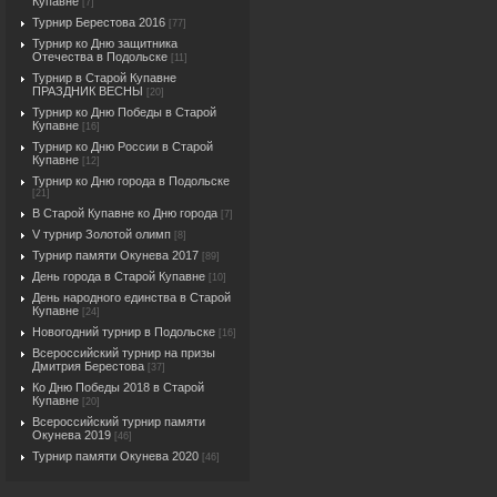
Купавне
[7]
Турнир Берестова 2016
[77]
Турнир ко Дню защитника
Отечества в Подольске
[11]
Турнир в Старой Купавне
ПРАЗДНИК ВЕСНЫ
[20]
Турнир ко Дню Победы в Старой
Купавне
[16]
Турнир ко Дню России в Старой
Купавне
[12]
Турнир ко Дню города в Подольске
[21]
В Старой Купавне ко Дню города
[7]
V турнир Золотой олимп
[8]
Турнир памяти Окунева 2017
[89]
День города в Старой Купавне
[10]
День народного единства в Старой
Купавне
[24]
Новогодний турнир в Подольске
[16]
Всероссийский турнир на призы
Дмитрия Берестова
[37]
Ко Дню Победы 2018 в Старой
Купавне
[20]
Всероссийский турнир памяти
Окунева 2019
[46]
Турнир памяти Окунева 2020
[46]