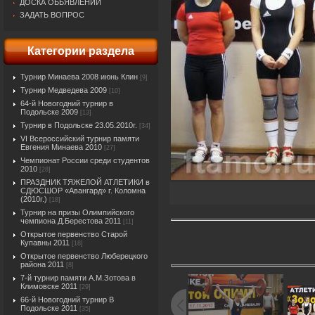
ДОСКА ОБЬЯВЛЕНИЙ
ЗАДАТЬ ВОПРОС
Категории раздела
Турнир Минаева 2008 июнь Клин
[9]
Турнир Медведева 2009
[10]
64-й Новогодний турнир в
Подольске 2009
[13]
Турнир в Подольске 23.05.2010г.
[34]
VI Всероссийский турнир памяти
Евгения Минаева 2010
[27]
Чемпионат России среди студентов
2010
[28]
ПРАЗДНИК ТЯЖЕЛОЙ АТЛЕТИКИ в
СДЮСШОР «Авангард» г. Коломна
(2010г.)
[18]
Турнир на призы Олимпийского
чемпиона Д.Берестова 2011
[11]
Открытое первенство Старой
Купавны 2011
[18]
Открытое первенство Люберецкого
района 2011
[8]
7-й турнир памяти А.М.Зотова в
Климовске 2011
[29]
66-й Новогодний турнир В
Подольске 2011
[35]